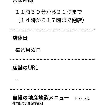
１１時３０分から２１時まで
（１４時から１７時まで閉店）
店休日
毎週月曜日
店舗のURL
--
自慢の地産地消メニュー
※（）内は
使用している県産食材