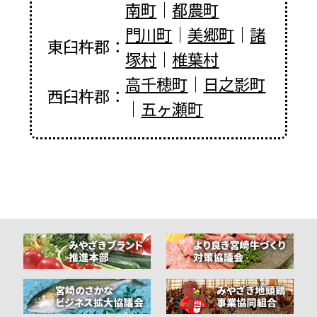
南町
｜
都農町
門川町
｜
美郷町
｜
諸
東臼杵郡
：
塚村
｜
椎葉村
高千穂町
｜
日之影町
西臼杵郡
：
｜
五ヶ瀬町