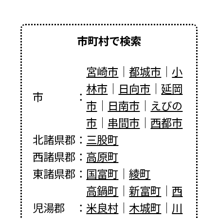
市町村で検索
宮崎市
｜
都城市
｜
小
林市
｜
日向市
｜
延岡
市
：
市
｜
日南市
｜
えびの
市
｜
串間市
｜
西都市
北諸県郡
：
三股町
西諸県郡
：
高原町
東諸県郡
：
国富町
｜
綾町
高鍋町
｜
新富町
｜
西
児湯郡
：
米良村
｜
木城町
｜
川