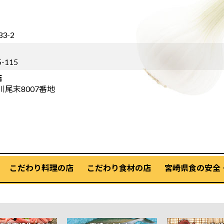
3-2
-115
店
川尾末8007番地
こだわり料理の店
こだわり食材の店
宮崎県食の安全