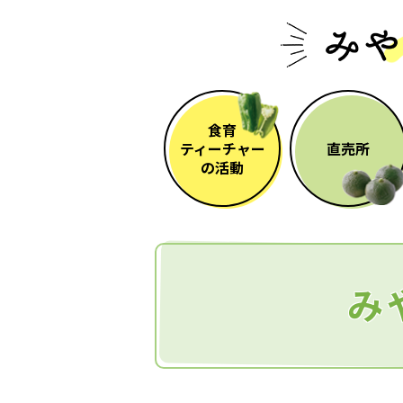
食育
ティーチャー
直売所
の活動
み