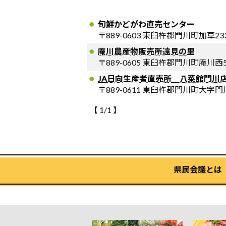
旬鮮かどがわ直売センター
〒889-0603 東臼杵郡門川町加草233
庵川農産物販売所遠見の里
〒889-0605 東臼杵郡門川町庵川西5
JA日向生産者直売所 八菜館門川
〒889-0611 東臼杵郡門川町大字門
【 1/1 】
県民会議とは