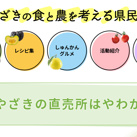
しゅんかん
レシピ集
活動紹介
グルメ
やざきの直売所はやわ