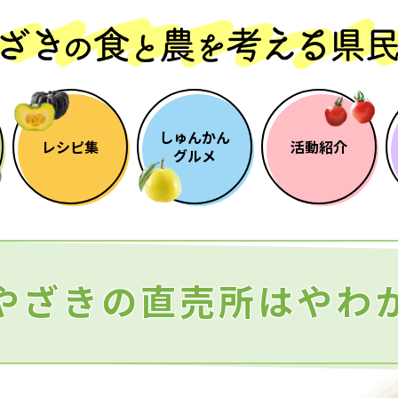
しゅんかん
レシピ集
活動紹介
グルメ
やざきの直売所はやわ