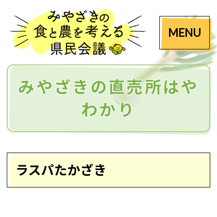
MENU
みやざきの直売所はや
わかり
ラスパたかざき