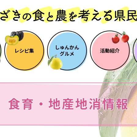
しゅんかん
レシピ集
活動紹介
グルメ
食育・地産地消情報