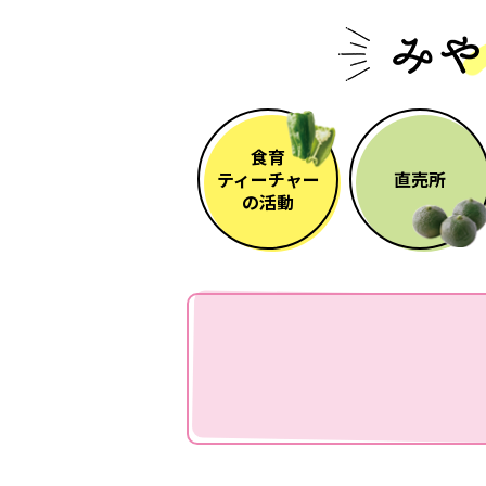
食育
ティーチャー
直売所
の活動