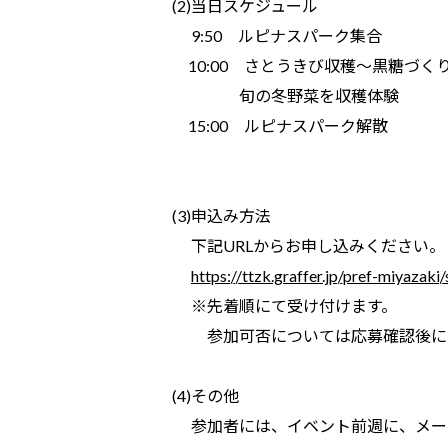
(2)当日スケジュール
9:50 ルピナスパーク集合
10:00 さとうきび収穫～黒糖づく
旬の冬野菜を収穫体験
15:00 ルピナスパーク解散
(3)申込み方法
下記URLからお申し込みください。
https://ttzk.graffer.jp/pref-miyaza
※先着順にて受け付けます。
参加可否については応募確認後にメ
(4)その他
参加者には、イベント前週に、メー