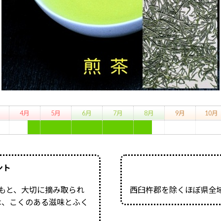
4月
5月
6月
7月
8月
9月
10月
ント
もと、大切に摘み取られ
西臼杵郡を除くほぼ県全
は、こくのある滋味とふく