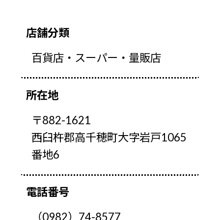
店舗分類
百貨店・スーパー・量販店
所在地
〒882-1621
西臼杵郡高千穂町大字岩戸1065
番地6
電話番号
（0982）74-8577