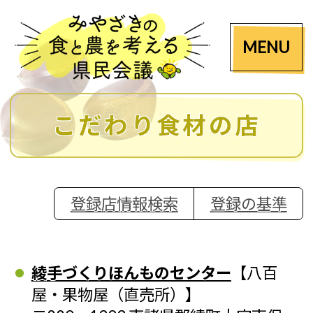
MENU
こだわり食材の店
登録店情報検索
登録の基準
綾手づくりほんものセンター
【八百
屋・果物屋（直売所）】