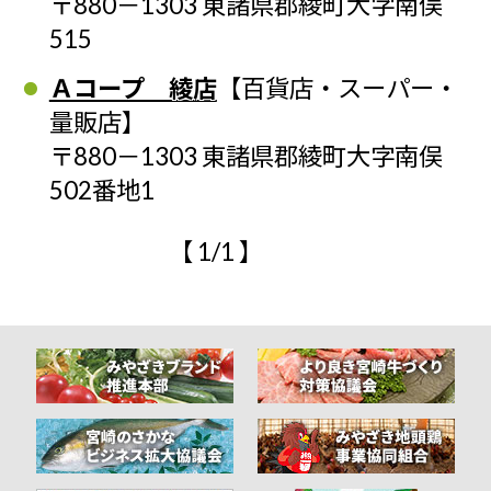
〒880－1303 東諸県郡綾町大字南俣
515
Ａコープ 綾店
【百貨店・スーパー・
量販店】
〒880－1303 東諸県郡綾町大字南俣
502番地1
【 1/1 】