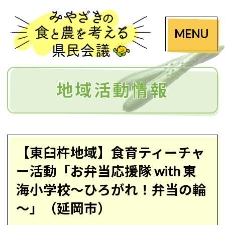
MENU
地域活動情報
【東臼杵地域】食育ティーチャ
ー活動「お弁当応援隊 with 東
海小学校～ひろがれ！弁当の輪
～」（延岡市）