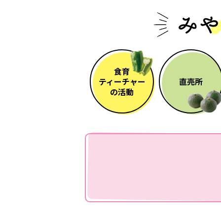
食育
ティーチャー
直売所
の活動