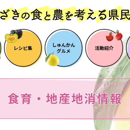
しゅんかん
レシピ集
活動紹介
グルメ
食育・地産地消情報