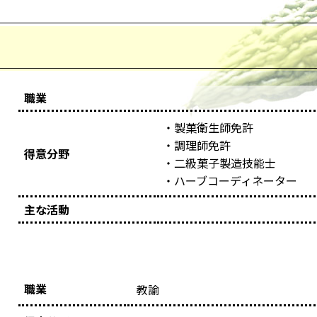
職業
・製菓衛生師免許
・調理師免許
得意分野
・二級菓子製造技能士
・ハーブコーディネーター
主な活動
職業
教諭