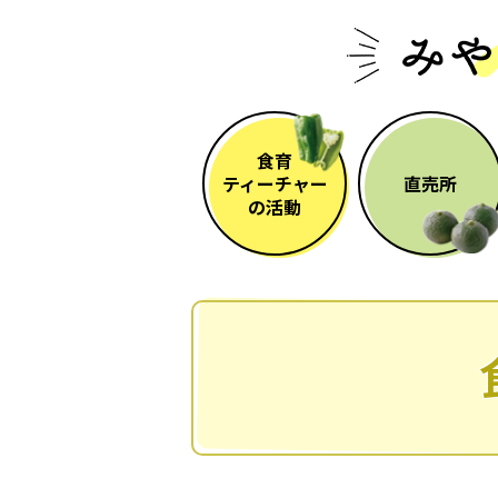
食育
ティーチャー
直売所
の活動