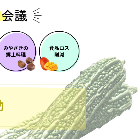
みやざきの
食品ロス
郷土料理
削減
動