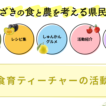
しゅんかん
レシピ集
活動紹介
グルメ
食育ティーチャーの活