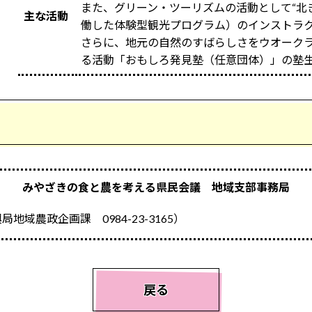
また、グリーン・ツーリズムの活動として“北
主な活動
働した体験型観光プログラム）のインストラ
さらに、地元の自然のすばらしさをウオーク
る活動「おもしろ発見塾（任意団体）」の塾
みやざきの食と農を考える県民会議 地域支部事務局
域農政企画課 0984-23-3165）
戻る