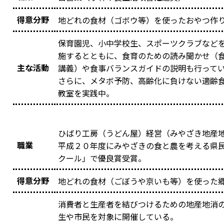
得意分野
地どれの食材（ゴボウ等）を使ったおやつ作
保育園児、小中学校生、スポーツクラブなど
施するとともに、食育のための読み聞かせ（
主な活動
講義）や食事バランスガイドの説明も行って
さらに、メタボ予防、高齢化に負けない適齢
教室を実践中。
ひばり工房（うどん屋）経営（みやざき地産
職業
平成２０年度にみやざきの食と農を考える県
クール」で優良賞受賞。
得意分野
地どれの食材（ごぼうや京いも等）を使った
消費者と生産者を結びつけるための地産地消
生や市民を対象に開催している。