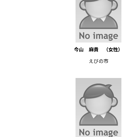
今山 麻貴 （女性）
えびの市