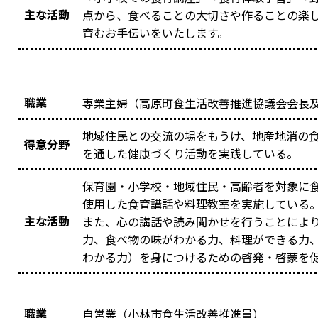
主な活動
点から、食べることの大切さや作ることの楽
育むお手伝いをいたします。
職業
専業主婦（高原町食生活改善推進協議会会長
地域住民との交流の場をもうけ、地産地消の
得意分野
を通した健康づくり活動を実践している。
保育園・小学校・地域住民・高齢者を対象に
使用した食育講話や料理教室を実施している
主な活動
また、心の講話や読み聞かせを行うことにより
力、食べ物の味がわかる力、料理ができる力
わかる力）を身につけるための啓発・啓蒙を
職業
自営業（小林市食生活改善推進員）